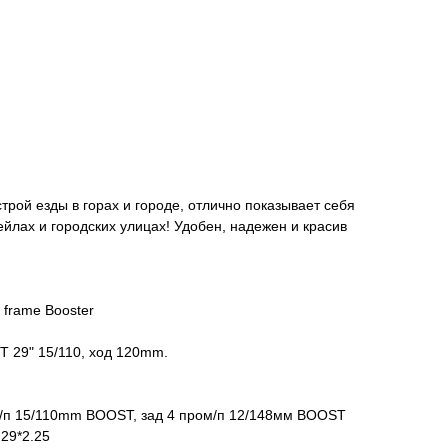
рой езды в горах и городе, отлично показывает себя
ейлах и городских улицах! Удобен, надежен и красив
 frame Booster
 29" 15/110, ход 120mm.
м/п 15/110mm BOOST, зад 4 пром/п 12/148мм BOOST
29*2.25