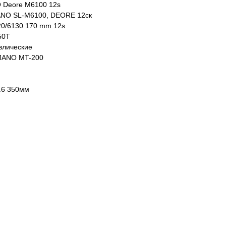
 Deore M6100 12s
ANO SL-M6100, DEORE 12ск
0/6130 170 mm 12s
50T
влические
IMANO MT-200
.6 350мм