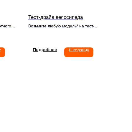
Тест-драйв велосипеда
ртного
Возьмите любую модель* на тест-
драйв перед покупкой.
про
одит для
Подробнее
у
В корзину
.