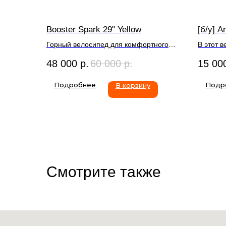
Booster Spark 29" Yellow
[б/у] A
Горный велосипед для комфортного
В этот 
катания по городу или горам.
летний 
48 000
р.
60 000
р.
15 00
Стильный, надежный, все это про
велосипе
Booster Spark. Идеально подходит для
Размер р
Подробнее
Подр
В корзину
погружения в мир велосипедов.
до 175 
Смотрите также