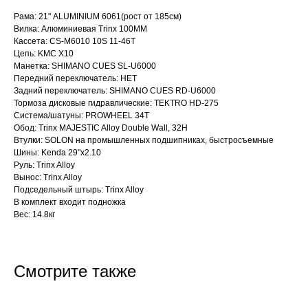
Рама: 21" ALUMINIUM 6061(рост от 185см)
Вилка: Алюминиевая Trinx 100MM
Кассета: CS-M6010 10S 11-46T
Цепь: KMC X10
Манетка: SHIMANO CUES SL-U6000
Передний переключатель: НЕТ
Задний переключатель: SHIMANO CUES RD-U6000
Тормоза дисковые гидравлические: TEKTRO HD-275
Система/шатуны: PROWHEEL 34T
Обод: Trinx MAJESTIC Alloy Double Wall, 32H
Втулки: SOLON на промышленных подшипниках, быстросъемные
Шины: Kenda 29"x2.10
Руль: Trinx Alloy
Вынос: Trinx Alloy
Подседельный штырь: Trinx Alloy
В комплект входит подножка
Вес: 14.8кг
Смотрите также